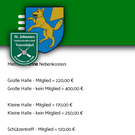
Mietsätze
ohne
Nebenkosten:
Home
Große Halle - Mitglied = 220,00 €
Bruderschaft
Vorstand
Große Halle - kein Mitglied = 400,00 €
Termine
Kompanien
1. Kompanie
Gedenken
Kleine Halle - Mitglied = 170,00 €
2. Kompanie
Satzung
Kleine Halle - kein Mitglied = 250,00 €
Könige
Galerie
3. Kompanie
Aufgaben
Schützentreff - Mitglied = 120,00 €